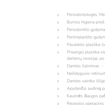
Periodontologės, Me
Burnos higiena prie
Periodontito gydymas
Periimplantito gyd
Pasaitėlio plastika-(
Prieangio plastika v
dantenų recesijai, p
Danties šalinimas -
Neišdygusio-retinuo
Danties vainiko išilg
Apydančio audinių 
Kaulinės išaugos pa
Recesijos operacinis