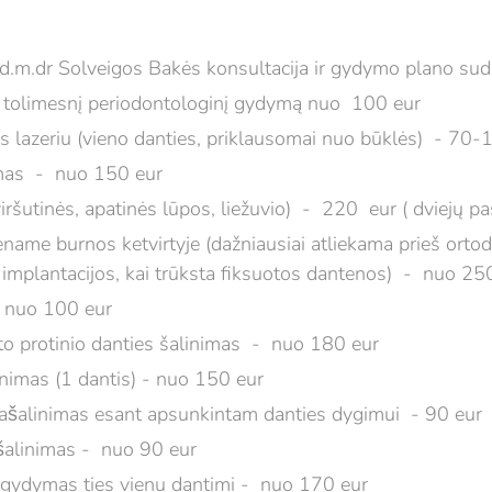
d.m.dr Solveigos Bakės konsultacija ir gydymo plano s
š tolimesnį periodontologinį gydymą nuo 100 eur
 lazeriu (vieno danties, priklausomai nuo būklės) - 70-
ymas - nuo 150 eur
viršutinės, apatinės lūpos, liežuvio) - 220 eur ( dviejų pa
iename burnos ketvirtyje (dažniausiai atliekama prieš orto
o implantacijos, kai trūksta fiksuotos dantenos) - nuo 25
 nuo 100 eur
to protinio danties šalinimas - nuo 180 eur
inimas (1 dantis) - nuo 150 eur
pašalinimas esant apsunkintam danties dygimui - 90 eur
šalinimas - nuo 90 eur
 gydymas ties vienu dantimi - nuo 170 eur