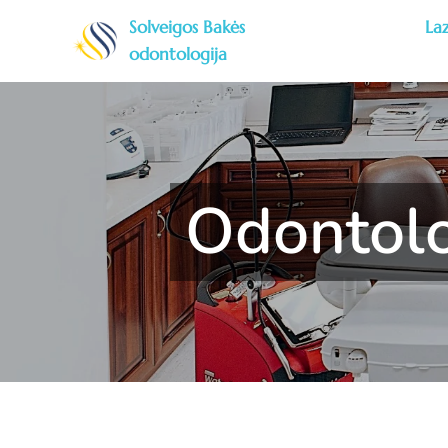
Solveigos Bakės Lazer
odontologija
Odontolo