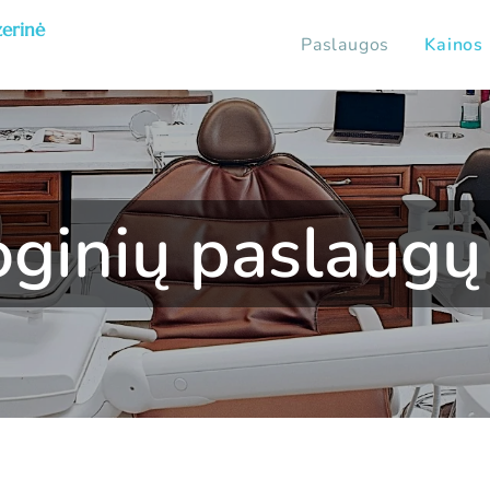
inė
Paslaugos
Kainos
ginių paslaugų