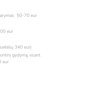
udarymas 50-70 eur
100 eur
saitėlių 340 eur)
dontinį gydymą, esant
0 eur