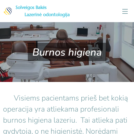
Solveigos Bakės
Lazerinė odontologija
Burnos higiena
Visiems pacientams prieš bet kokią
operacija yra atliekama profesionali
burnos higiena lazeriu. Tai atlieka pati
gydytoja, o ne higienistė. Norėdami